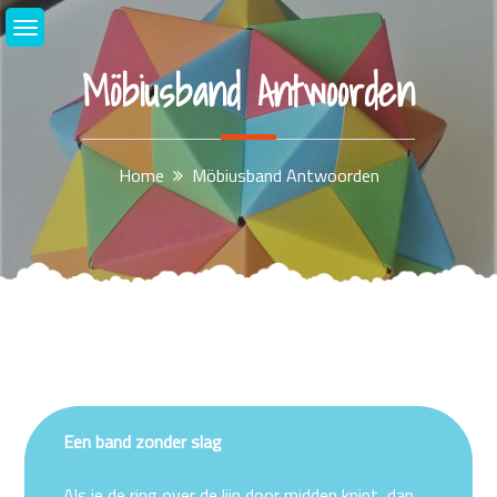
Skip
to
content
Möbiusband Antwoorden
Home
Möbiusband Antwoorden
Een band zonder slag
Als je de ring over de lijn door midden knipt, dan