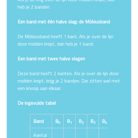
heb je 2 banden.
Een band met één halve slag: de Möbiusband
De Möbiusband heeft 1 kant. Als je over de lijn
door midden knipt, dan heb je 1 band.
Een band met twee halve slagen
Deze band heeft 2 kanten. Als je over de lijn door
midden knipt, krijg je 2 banden. Die zitten wel met
een knoop aan elkaar.
De ingevulde tabel
Band
B
B
B
B
B
B
B
0
1
2
3
4
5
6
Aantal