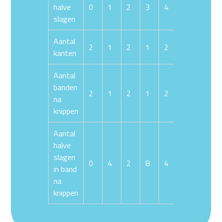
halve
0
1
2
3
4
5
6
slagen
Aantal
2
1
2
1
2
1
2
kanten
Aantal
banden
2
1
2
1
2
1
2
na
knippen
Aantal
halve
slagen
0
4
2
8
4
12
6
in band
na
knippen